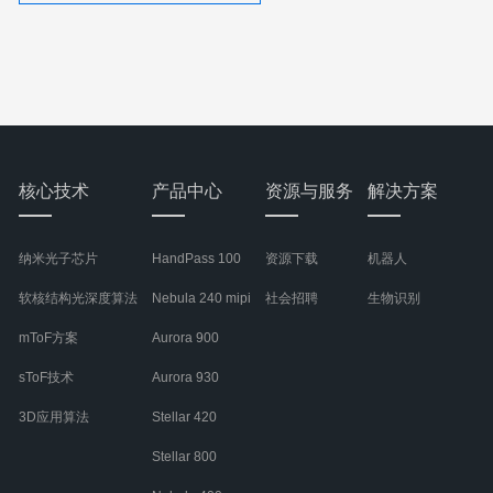
核心技术
产品中心
资源与服务
解决方案
纳米光子芯片
HandPass 100
资源下载
机器人
软核结构光深度算法
Nebula 240 mipi
社会招聘
生物识别
mToF方案
Aurora 900
sToF技术
Aurora 930
3D应用算法
Stellar 420
Stellar 800