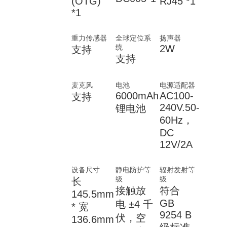
(OTG)
RJ45 *1
*1
重力传感器
全球定位系
扬声器
统
2W
支持
支持
麦克风
电池
电源适配器
6000mAh
AC100-
支持
240V.50-
锂电池
60Hz，
DC
12V/2A
设备尺寸
静电防护等
辐射发射等
级
级
长
接触放
符合
145.5mm
GB
电 ±4 千
* 宽
9254 B
伏，空
136.6mm