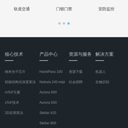
轨道交通
门锁门禁
安防监控
核心技术
产品中心
资源与服务
解决方案
纳米光子芯片
HandPass 100
资源下载
机器人
软核结构光深度算法
Nebula 240 mipi
社会招聘
生物识别
mToF方案
Aurora 900
sToF技术
Aurora 930
3D应用算法
Stellar 420
Stellar 800