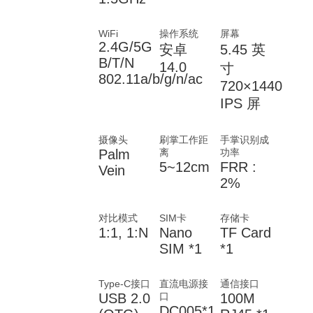
WiFi
操作系统
屏幕
2.4G/5G
安卓
5.45 英
B/T/N
14.0
寸
802.11a/b/g/n/ac
720×1440
IPS 屏
摄像头
刷掌工作距
手掌识别成
Palm
离
功率
5~12cm
FRR :
Vein
2%
对比模式
SIM卡
存储卡
1:1, 1:N
Nano
TF Card
SIM *1
*1
Type-C接口
直流电源接
通信接口
USB 2.0
口
100M
DC005*1