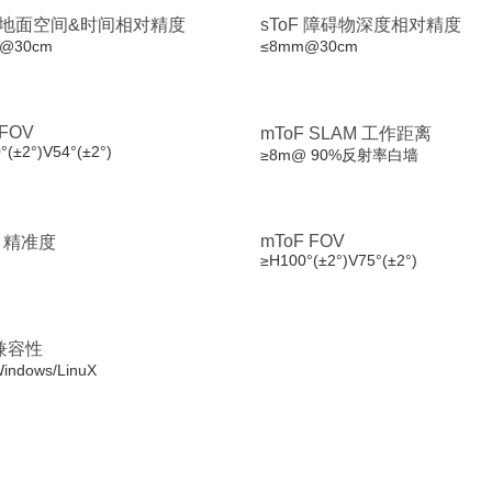
F 地面空间&时间相对精度
sToF 障碍物深度相对精度
@30cm
≤8mm@30cm
 FOV
mToF SLAM 工作距离
°(±2°)V54°(±2°)
≥8m@ 90%反射率白墙
mToF FOV
F 精准度
≥H100°(±2°)V75°(±2°)
兼容性
ndows/LinuX