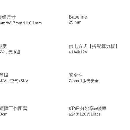
Baseline
模组尺寸
25 mm
2mm*W17mm*H16.1mm
湿度
供电方式【搭配算力板】
95%，无冷凝
≥1A@12V
 等级
安全性
4KV，空气+8KV
Class 1激光安全
F 避障工作距离
sToF 分辨率&帧率
20cm
≥248*120@10fps