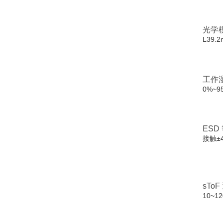
光学
L39.
工作
0%~
ESD
接触±
sTo
10~1